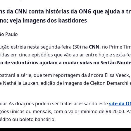
ns da CNN conta histórias da ONG que ajuda a t
no; veja imagens dos bastidores
São Paulo
ução estreia nesta segunda-feira (30) na
CNN,
no Prime Time
idas em cinco episódios que vão ao ar entre hoje e sexta-f
ho de voluntários ajudam a mudar vidas no Sertão Nord
rará a série, que tem reportagem da âncora Elisa Veeck,
de Nathália Lauxen, edição de imagens de Cleiton Demarchi
ar. As doações podem ser feitas acessando este
site da 
ções únicas ou mensais, com o valor mínimo de R$ 20,00. 
rédito ou boleto bancário.