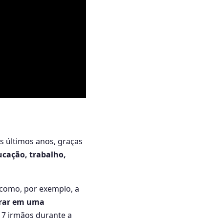
s últimos anos, graças
ucação, trabalho,
 como, por exemplo, a
orar em uma
17 irmãos durante a