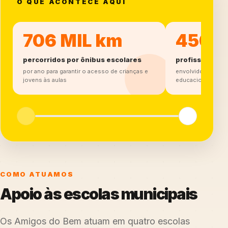
O QUE ACONTECE AQUI
706 MIL km
450
percorridos por ônibus escolares
profissionais
por ano para garantir o acesso de crianças e
envolvidos na for
jovens às aulas
educacional
COMO ATUAMOS
Apoio às escolas municipais
Os Amigos do Bem atuam em quatro escolas