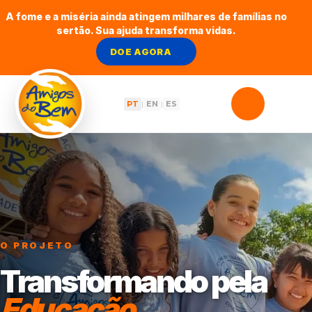
A fome e a miséria ainda atingem milhares de famílias no
sertão. Sua ajuda transforma vidas.
DOE AGORA
PT
EN
ES
|
|
O PROJETO
Transformando pela
Educação