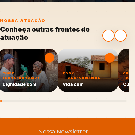
NOSSA ATUAÇÃO
Conheça outras frentes de
atuação
COMO
COMO
COM
TRANSFORMAMOS
TRANSFORMAMOS
TRAN
Dignidade com
Vida com
Cuid
Nossa Newsletter