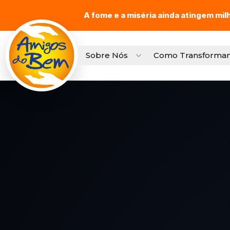
A fome e a miséria ainda atingem mil
Sobre Nós
Como Transforma