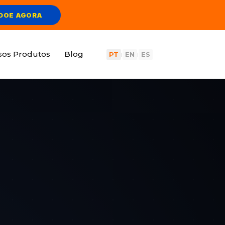
DOE AGORA
sos Produtos
Blog
PT
EN
ES
|
|