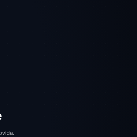
e
ovida.