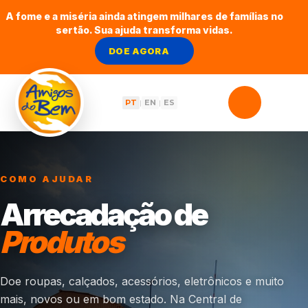
A fome e a miséria ainda atingem milhares de famílias no
sertão. Sua ajuda transforma vidas.
DOE AGORA
PT
EN
ES
|
|
COMO AJUDAR
Arrecadação de
Produtos
Doe roupas, calçados, acessórios, eletrônicos e muito
mais, novos ou em bom estado. Na Central de