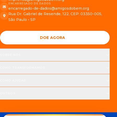
ENCARREGADO DE DADOS
encarregado-de-dados@amigosdobem.org
Rua Dr. Gabriel de Resende, 122, CEP: 03350-005,
São Paulo • SP
DOE AGORA
SOBRE NÓS
COMO TRANSFORMAMOS
COMO AJUDAR
OUTROS