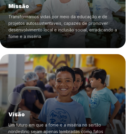
erradicar a pobreza na região mais carente
Missão
do país é possível!
Transformamos vidas por meio da educação e de
projetos autossustentáveis, capazes de promover
Quando olhamos para o futuro,
desenvolvimento local e inclusão social, erradicando a
imaginamos este modelo de transformação
fome e a miséria.
replicado em diversas regiões do Brasil e
do mundo, para que a fome e a miséria
sejam apenas lembradas como fatos
históricos.
Muito prazer, nós somos os Amigos do
Bem!
Visão
Um futuro em que a fome e a miséria no sertão
nordestino sejam apenas lembradas como fatos