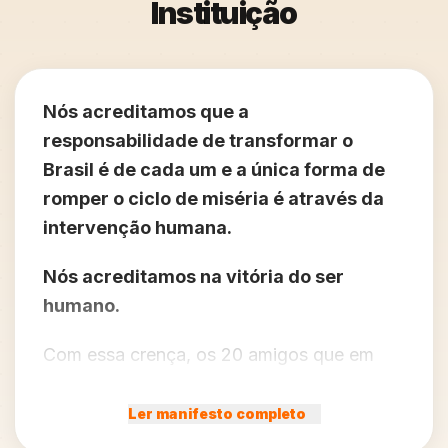
Instituição
Nós acreditamos que a
responsabilidade de transformar o
Brasil é de cada um e a única forma de
romper o ciclo de miséria é através da
intervenção humana.
Nós acreditamos na vitória do ser
humano.
Com essa crença, os 20 amigos que em
1993 chegaram ao sertão nordestino com
doações multiplicaram-se e hoje formam o
Ler manifesto completo
maior grupo de voluntários ativos do país,