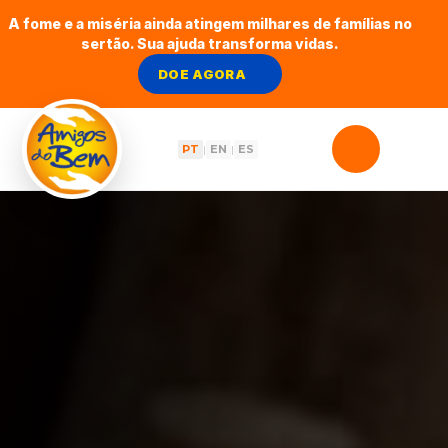
A fome e a miséria ainda atingem milhares de famílias no
sertão. Sua ajuda transforma vidas.
DOE AGORA
PT
EN
ES
|
|